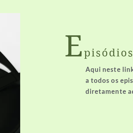
E
pisódio
Aqui neste lin
a todos os epi
diretamente aq