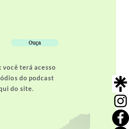
Ouça
s
k você terá acesso
sódios do podcast
ui do site.